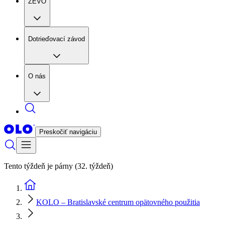
ZEVO
Dotrieďovací závod
O nás
Preskočiť navigáciu
Tento týždeň je párny (32. týždeň)
KOLO – Bratislavské centrum opätovného použitia