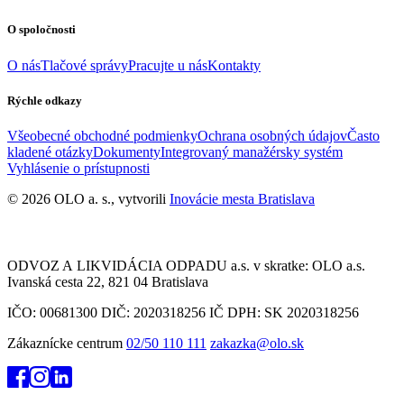
O spoločnosti
O nás
Tlačové správy
Pracujte u nás
Kontakty
Rýchle odkazy
Všeobecné obchodné podmienky
Ochrana osobných údajov
Často
kladené otázky
Dokumenty
Integrovaný manažérsky systém
Vyhlásenie o prístupnosti
© 2026 OLO a. s., vytvorili
Inovácie mesta Bratislava
ODVOZ A LIKVIDÁCIA ODPADU a.s. v skratke: OLO a.s.
Ivanská cesta 22, 821 04 Bratislava
IČO: 00681300 DIČ: 2020318256 IČ DPH: SK 2020318256
Zákaznícke centrum
02/50 110 111
zakazka@olo.sk