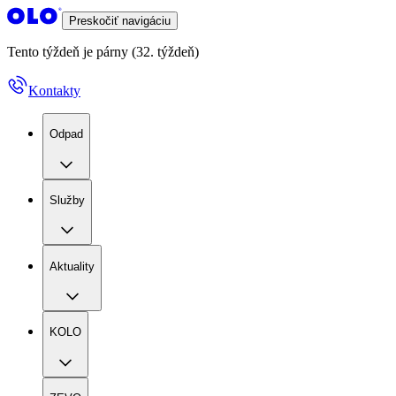
Preskočiť navigáciu
Tento týždeň je párny (32. týždeň)
Kontakty
Odpad
Služby
Aktuality
KOLO