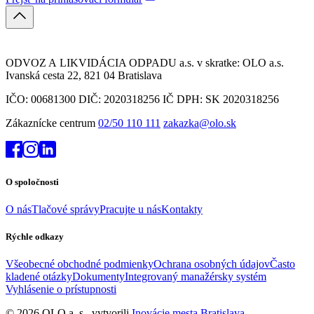
ODVOZ A LIKVIDÁCIA ODPADU a.s. v skratke: OLO a.s.
Ivanská cesta 22, 821 04 Bratislava
IČO: 00681300 DIČ: 2020318256 IČ DPH: SK 2020318256
Zákaznícke centrum
02/50 110 111
zakazka@olo.sk
O spoločnosti
O nás
Tlačové správy
Pracujte u nás
Kontakty
Rýchle odkazy
Všeobecné obchodné podmienky
Ochrana osobných údajov
Často
kladené otázky
Dokumenty
Integrovaný manažérsky systém
Vyhlásenie o prístupnosti
© 2026 OLO a. s., vytvorili
Inovácie mesta Bratislava