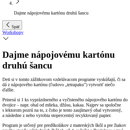
Dajme nápojovému kartónu druhú šancu
Späť
Workshopy
Dajme nápojovému kartónu
druhú šancu
Deti si v tomto zážitkovom vzdelávacom programe vyskúšajú, či sa
dá z nápojového kartónu (ľudovo „tetrapaku”) vytvoriť niečo
ďalšie.
Prinesú si 1 ks vyprázdneného a vyčisteného nápojového kartónu do
dvojice – napr. obal od mlieka, džúsu, kakaa. Najprv sa spoločne
s lektorom pozrú na to, z čoho je tento zaujímavý obal vytvorený,
a následne z neho vyrobia stopercentný recyklovaný papier.
Program je určený pre predškolákov z materských škôl a pre žiakov