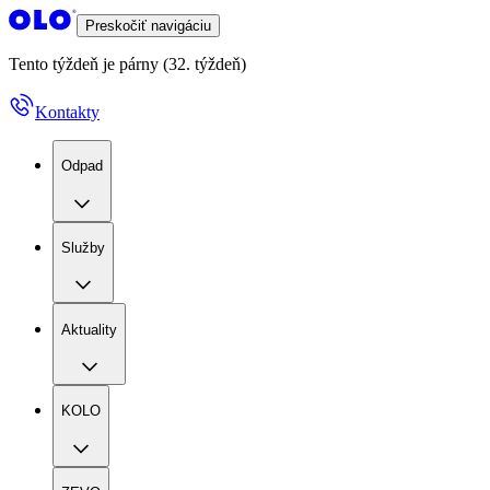
Preskočiť navigáciu
Tento týždeň je párny (32. týždeň)
Kontakty
Odpad
Služby
Aktuality
KOLO