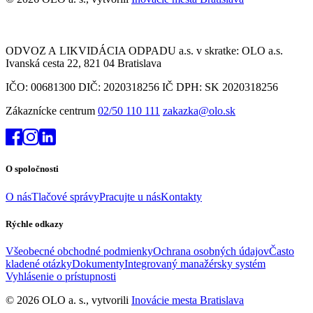
ODVOZ A LIKVIDÁCIA ODPADU a.s. v skratke: OLO a.s.
Ivanská cesta 22, 821 04 Bratislava
IČO: 00681300 DIČ: 2020318256 IČ DPH: SK 2020318256
Zákaznícke centrum
02/50 110 111
zakazka@olo.sk
O spoločnosti
O nás
Tlačové správy
Pracujte u nás
Kontakty
Rýchle odkazy
Všeobecné obchodné podmienky
Ochrana osobných údajov
Často
kladené otázky
Dokumenty
Integrovaný manažérsky systém
Vyhlásenie o prístupnosti
© 2026 OLO a. s., vytvorili
Inovácie mesta Bratislava