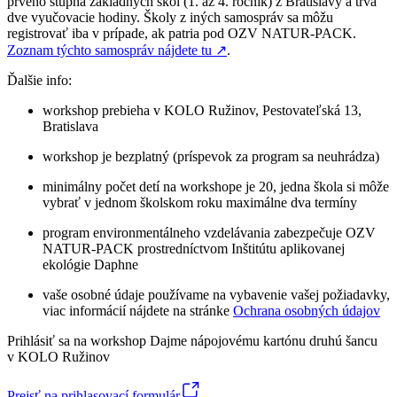
prvého stupňa základných škôl (1. až 4. ročník) z Bratislavy a trvá
dve vyučovacie hodiny. Školy z iných samospráv sa môžu
registrovať iba v prípade, ak patria pod OZV NATUR-PACK.
Zoznam týchto samospráv nájdete tu
↗︎
.
Ďalšie info:
workshop prebieha v KOLO Ružinov, Pestovateľská 13,
Bratislava
workshop je bezplatný (príspevok za program sa neuhrádza)
minimálny počet detí na workshope je 20, jedna škola si môže
vybrať v jednom školskom roku maximálne dva termíny
program environmentálneho vzdelávania zabezpečuje OZV
NATUR-PACK prostredníctvom Inštitútu aplikovanej
ekológie Daphne
vaše osobné údaje používame na vybavenie vašej požiadavky,
viac informácií nájdete na stránke
Ochrana osobných údajov
Prihlásiť sa na workshop Dajme nápojovému kartónu druhú šancu
v KOLO Ružinov
Prejsť na prihlasovací formulár