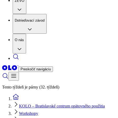
ZEVO
Dotrieďovací závod
O nás
Preskočiť navigáciu
Tento týždeň je párny (32. týždeň)
KOLO – Bratislavské centrum opätovného použitia
Workshopy